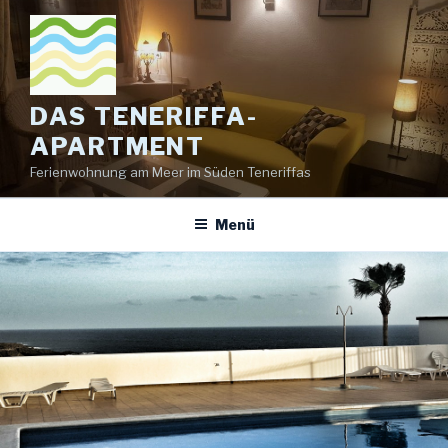
Zum
Inhalt
springen
DAS TENERIFFA-
APARTMENT
Ferienwohnung am Meer im Süden Teneriffas
Menü