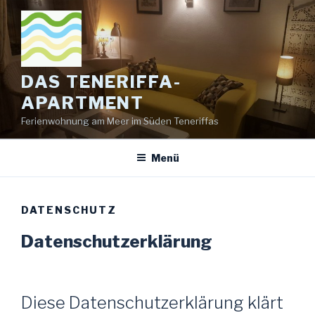
Zum
Inhalt
springen
DAS TENERIFFA-
APARTMENT
Ferienwohnung am Meer im Süden Teneriffas
Menü
DATENSCHUTZ
Datenschutzerklärung
Diese Datenschutzerklärung klärt